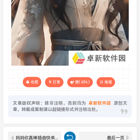
收藏
打赏
赞(
694
)
海报
文章版权声明：除非注明，否则均为
卓新软件园
原创文
章，转载或复制请以超链接形式并注明出处。
妈妈你真棒插曲快来救救我电影：母爱与音乐交织的感动时刻！
最后一页