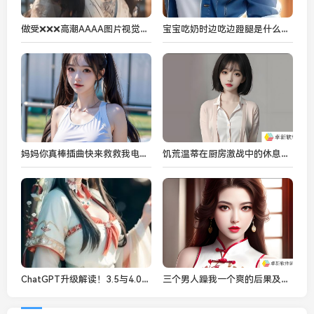
做受❌❌❌高潮AAAA图片视觉享受，网友：每一张都超震撼！
宝宝吃奶时边吃边蹬腿是什么意思-背后的原因是什么
妈妈你真棒插曲快来救救我电影：母爱与音乐交织的感动时刻！
饥荒温蒂在厨房激战中的休息问题解析：如何让老奶奶成功恢复体力与精神
ChatGPT升级解读！3.5与4.0的差异-如何助力巫师3畅游体验！
三个男人躁我一个爽的后果及其影响：从健康到心理-全面解析多重性伴侣关系的风险与挑战