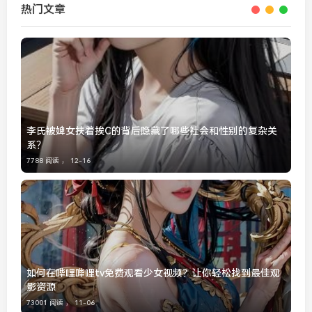
热门文章
李氏被婢女扶着挨C的背后隐藏了哪些社会和性别的复杂关
系？
7788 阅读 ，
12-16
如何在哔哩哔哩tv免费观看少女视频？让你轻松找到最佳观
影资源
73001 阅读 ，
11-06