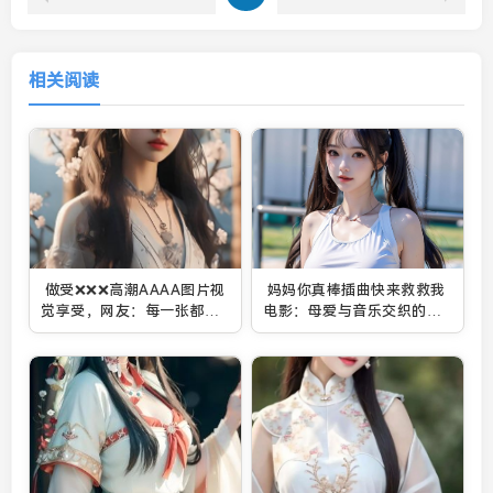
相关阅读
做受❌❌❌高潮AAAA图片视
妈妈你真棒插曲快来救救我
觉享受，网友：每一张都超
电影：母爱与音乐交织的感
震撼！
动时刻！