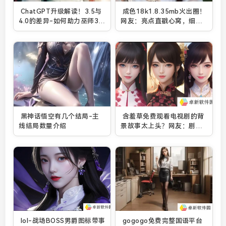
ChatGPT升级解读！3.5与
成色18k1.8.35mb火出圈！
4.0的差异-如何助力巫师3畅
网友：亮点直戳心窝，细节
游体验！
让人上头！
黑神话悟空有几个结局-主
含羞草免费观看电视剧的背
线结局数量介绍
景故事太上头？网友：剧情
扯但根本停不下来！
lol-战场BOSS男爵图标带事
gogogo免费完整国语平台